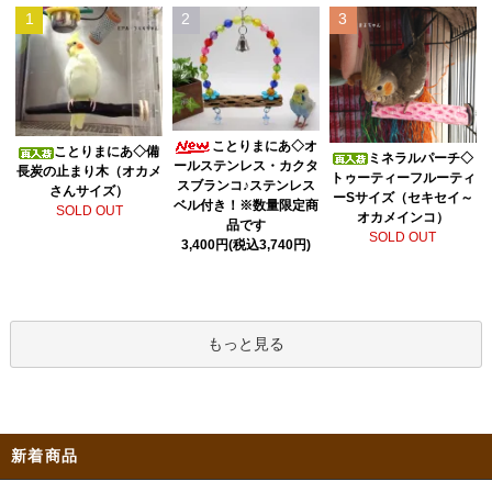
1
2
3
ことりまにあ◇オ
ことりまにあ◇備
ミネラルパーチ◇
ールステンレス・カクタ
長炭の止まり木（オカメ
トゥーティーフルーティ
スブランコ♪ステンレス
さんサイズ）
ーSサイズ（セキセイ～
ベル付き！※数量限定商
SOLD OUT
オカメインコ）
品です
SOLD OUT
3,400円(税込3,740円)
もっと見る
新着商品