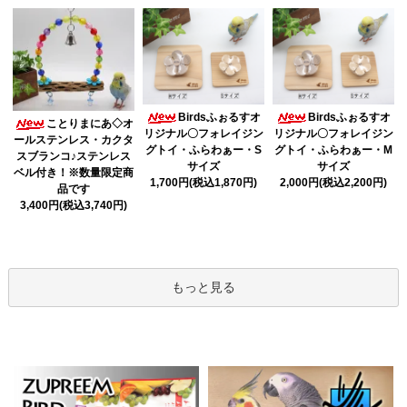
Birdsふぉるすオ
Birdsふぉるすオ
ことりまにあ◇オ
リジナル〇フォレイジン
リジナル〇フォレイジン
ールステンレス・カクタ
グトイ・ふらわぁー・S
グトイ・ふらわぁー・M
スブランコ♪ステンレス
サイズ
サイズ
ベル付き！※数量限定商
1,700円(税込1,870円)
2,000円(税込2,200円)
品です
3,400円(税込3,740円)
もっと見る