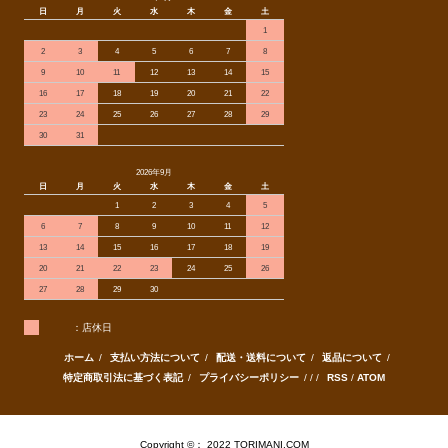
日
月
火
水
木
金
土
1
2
3
4
5
6
7
8
9
10
11
12
13
14
15
16
17
18
19
20
21
22
23
24
25
26
27
28
29
30
31
2026年9月
日
月
火
水
木
金
土
1
2
3
4
5
6
7
8
9
10
11
12
13
14
15
16
17
18
19
20
21
22
23
24
25
26
27
28
29
30
：店休日
ホーム
/
支払い方法について
/
配送・送料について
/
返品について
/
特定商取引法に基づく表記
/
プライバシーポリシー
/ / /
RSS
/
ATOM
Copyright ©： 2022 TORIMANI.COM