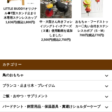
LITTLE BUDDYオリジナ
ル◆T型スタンド止まり
木専用ステンレスカップ
中・大型さん向きフォレ
おもちゃ・フードストッ
1,636円(税込1,800円)
イジングトイ○チアーズ
カー〇丸い台付きステン
（３連）使用動画を追加
レスカボブ（S・M）
しました♪
700円(税込770円)
2,500円(税込2,750円)
カテゴリー
鳥のおもちゃ
ブランコ・止まり木・プレイジム
ご飯・おやつ・サプリメント
バードテント・飼育用品・保温器具・糞避けショルダーケープ