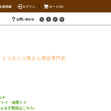
会員登録
ログイン
カート(0)
お問い合わせ
とりまに☆鳥さん用品専門店
ちゃ
グトイ・知育トイ
sふぉるす商品はこちら♪