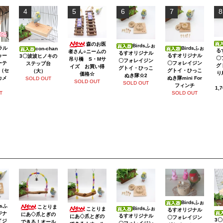
4
5
6
7
8
森のお医
Birdsふぉ
Birdsふぉ
ラル
con-chan
る
者さん○ニームの
るすオリジナル
るすオリジナル
ゥー
3〇波波ヒノキの
〇
吊り橋 S・Mサ
〇フォレイジン
〇フォレイジン
ーテ
ステップ台
グ
イズ お買い得
グトイ・ひっこ
グトイ・ひっこ
（セ
（大）
り
価格☆
ぬき隊☆2
ぬき隊mini For
カメ
SOLD OUT
SOLD OUT
SOLD OUT
フィンチ
1,
SOLD OUT
T
Birdsふぉ
dsふ
ことりま
Birdsふぉ
ことりま
るすオリジナル
ジナ
にあ◇爪とぎの
るすオリジナル
にあ◇爪とぎの
〇フォレイジン
3
イジ
できる！オール