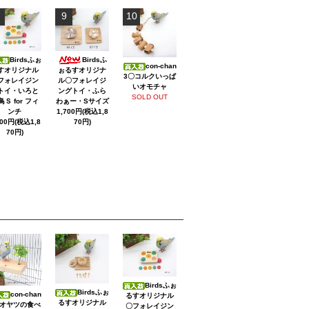
9
10
Birdsふ
Birdsふぉ
con-chan
ぉるすオリジナ
すオリジナル
3〇コルクいっぱ
ル〇フォレイジ
フォレイジン
いオモチャ
ングトイ・ふら
トイ・いろと
SOLD OUT
わぁー・Sサイズ
鳥Ｓ for フィ
1,700円(税込1,8
ンチ
70円)
700円(税込1,8
70円)
Birdsふぉ
Birdsふぉ
con-chan
るすオリジナル
るすオリジナル
〇オヤツの食べ
〇フォレイジン