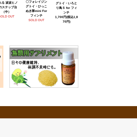
〇フォレイジン
れる 波波ヒノ
グトイ・いろと
グトイ・ひっこ
のステップ台
り鳥Ｓ for フィ
ぬき隊mini For
（中）
ンチ
フィンチ
SOLD OUT
1,700円(税込1,8
SOLD OUT
70円)