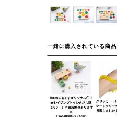
一緒に購入されている商品
Birdsふぉるすオリジナル〇フ
クリッカート
ォレイジングトイひきだし隊
マートクリッ
（カラー）※使用動画あります
掲載しました
※
2,200円(税込2,420円)