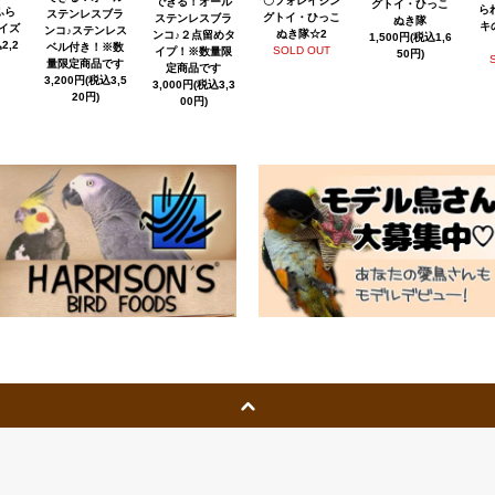
〇フォレイジン
できる！オール
グトイ・ひっこ
ら
ふら
ステンレスブラ
グトイ・ひっこ
ステンレスブラ
ぬき隊
キ
イズ
ンコ♪ステンレス
ぬき隊☆2
ンコ♪２点留めタ
1,500円(税込1,6
2,2
ベル付き！※数
SOLD OUT
イプ！※数量限
50円)
量限定商品です
定商品です
3,200円(税込3,5
3,000円(税込3,3
20円)
00円)