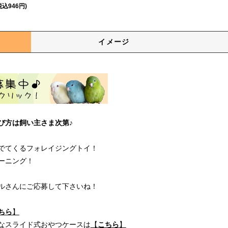
税込946円)
イメージ
び方は飼い主さま次第♪
でてくるフォレイジングトイ！
ーニング！
ルさんにご応募して下さいね！
ちら
】
なスライド式おやつケースは
【
こちら
】