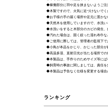
◆稼働部分に羽や足を挟まないようご注
◆木製ですので、火気に近づけないでく
◆お子様の手の届く場所や足元に置かな
◆天然木を使用していますので、水洗い
◆水洗いをすると木部分のカビの発生、
◆汚れた場合は、固く絞った濡れ布巾な
◆ご使用に際しては、管理者の監視下で
◆小鳥が本品をかじり、かじった部分が
◆高温多湿、直射日光が当たる場所での
◆本製品は、手作りのためサイズ等にば
◆飼育時の事故に関しましては、責任を
◆本製品は予告なく仕様を変更する場合
ランキング