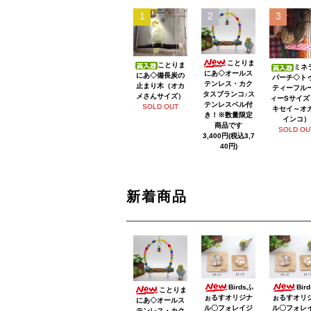
1
2
3
ことりま
ことりま
ミネ
にあ◇オールス
にあ◇備長炭の
パーチ◇ト
テンレス・カク
止まり木（オカ
ティーフル
タスブランコ♪ス
メさんサイズ）
ィーSサイズ
テンレスベル付
SOLD OUT
キセイ～オ
き！※数量限定
インコ）
商品です
SOLD OU
3,400円(税込3,7
40円)
新着商品
Birdsふ
Bir
ことりま
ぉるすオリジナ
ぉるすオリ
にあ◇オールス
ル〇フォレイジ
ル〇フォレ
テンレス・カク