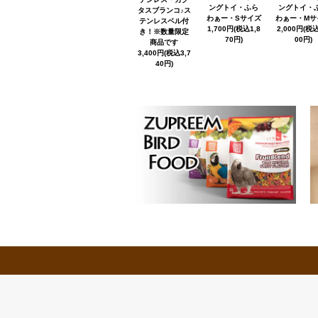
ングトイ・ふら
ングトイ・
タスブランコ♪ス
わぁー・Sサイズ
わぁー・Mサ
テンレスベル付
1,700円(税込1,8
2,000円(税込
き！※数量限定
70円)
00円)
商品です
3,400円(税込3,7
40円)