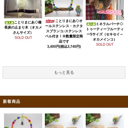
ことりまにあ◇オ
ことりまにあ◇備
ミネラルパーチ◇
ールステンレス・カクタ
長炭の止まり木（オカメ
トゥーティーフルーティ
スブランコ♪ステンレス
さんサイズ）
ーSサイズ（セキセイ～
ベル付き！※数量限定商
SOLD OUT
オカメインコ）
品です
SOLD OUT
3,400円(税込3,740円)
もっと見る
新着商品