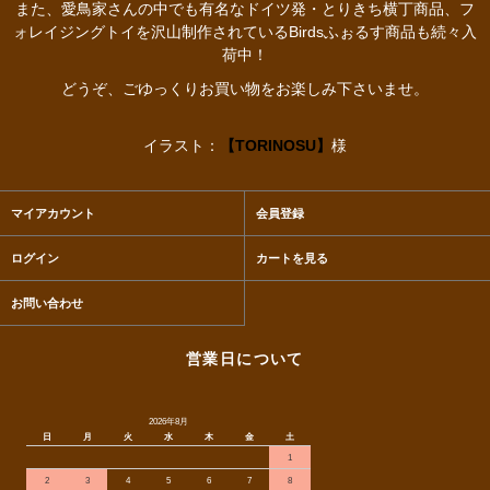
また、愛鳥家さんの中でも有名なドイツ発・とりきち横丁商品、フ
ォレイジングトイを沢山制作されているBirdsふぉるす商品も続々入
荷中！
どうぞ、ごゆっくりお買い物をお楽しみ下さいませ。
イラスト：
【TORINOSU】
様
マイアカウント
会員登録
ログイン
カートを見る
お問い合わせ
営業日について
2026年8月
日
月
火
水
木
金
土
1
2
3
4
5
6
7
8