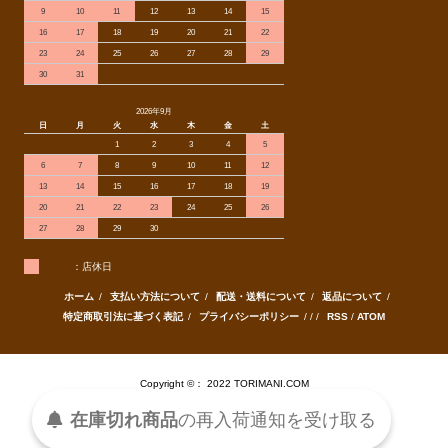
9
10
11
12
13
14
15
16
17
18
19
20
21
22
23
24
25
26
27
28
29
30
31
2026年9月
日
月
火
水
木
金
土
1
2
3
4
5
6
7
8
9
10
11
12
13
14
15
16
17
18
19
20
21
22
23
24
25
26
27
28
29
30
：店休日
ホーム
/
支払い方法について
/
配送・送料について
/
返品について
/
特定商取引法に基づく表記
/
プライバシーポリシー
/ / /
RSS
/
ATOM
Copyright ©： 2022 TORIMANI.COM
在庫切れ商品
の
再入荷
通知を
受け取る
Powered by