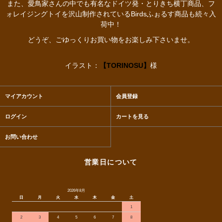
また、愛鳥家さんの中でも有名なドイツ発・とりきち横丁商品、フ
ォレイジングトイを沢山制作されているBirdsふぉるす商品も続々入
荷中！
どうぞ、ごゆっくりお買い物をお楽しみ下さいませ。
イラスト：
【TORINOSU】
様
マイアカウント
会員登録
ログイン
カートを見る
お問い合わせ
営業日について
2026年8月
日
月
火
水
木
金
土
1
2
3
4
5
6
7
8