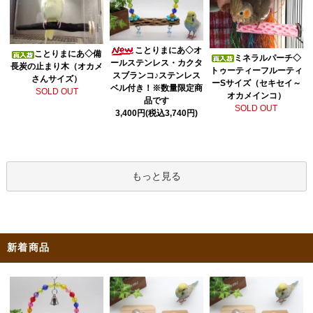
ことりまにあ◇オ
ことりまにあ◇備
ミネラルパーチ◇
ールステンレス・カクタ
長炭の止まり木（オカメ
トゥーティーフルーティ
スブランコ♪ステンレス
さんサイズ）
ーSサイズ（セキセイ～
ベル付き！※数量限定商
SOLD OUT
オカメインコ）
品です
SOLD OUT
3,400円(税込3,740円)
もっと見る
新着商品