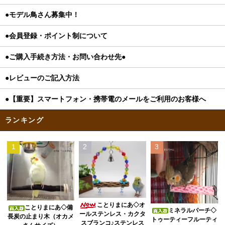
●モデル鳥さん募集中！
●会員登録・ポイント制について
●ご購入手続き方法・お問い合わせ先●
●レビューのご記入方法
●【重要】スマートフォン・携帯電のメールをご利用のお客様へ
ランキング
1
2
3
ことりまにあ◇オ
ことりまにあ◇備
ミネラルパーチ◇
ールステンレス・カクタ
長炭の止まり木（オカメ
トゥーティーフルーティ
スブランコ♪ステンレス