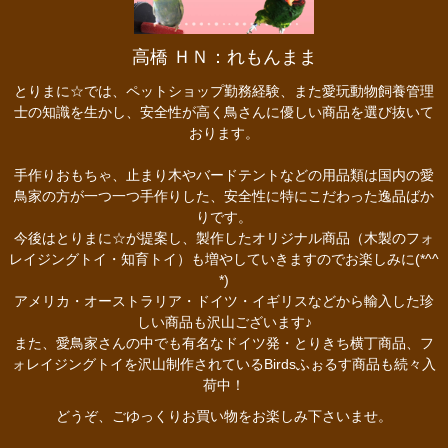
高橋 ＨＮ：れもんまま
とりまに☆では、ペットショップ勤務経験、また愛玩動物飼養管理
士の知識を生かし、安全性が高く鳥さんに優しい商品を選び抜いて
おります。
手作りおもちゃ、止まり木やバードテントなどの用品類は国内の愛
鳥家の方が一つ一つ手作りした、安全性に特にこだわった逸品ばか
りです。
今後はとりまに☆が提案し、製作したオリジナル商品（木製のフォ
レイジングトイ・知育トイ）も増やしていきますのでお楽しみに(*^^
*)
アメリカ・オーストラリア・ドイツ・イギリスなどから輸入した珍
しい商品も沢山ございます♪
また、愛鳥家さんの中でも有名なドイツ発・とりきち横丁商品、フ
ォレイジングトイを沢山制作されているBirdsふぉるす商品も続々入
荷中！
どうぞ、ごゆっくりお買い物をお楽しみ下さいませ。