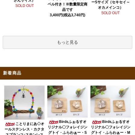
さんサイズ）
ーSサイズ（セキセイ～
ベル付き！※数量限定商
SOLD OUT
オカメインコ）
品です
SOLD OUT
3,400円(税込3,740円)
もっと見る
新着商品
Birdsふぉるすオ
Birdsふぉるすオ
ことりまにあ◇オ
リジナル〇フォレイジン
リジナル〇フォレイジン
ールステンレス・カクタ
グトイ・ふらわぁー・S
グトイ・ふらわぁー・M
スブランコ♪ステンレス