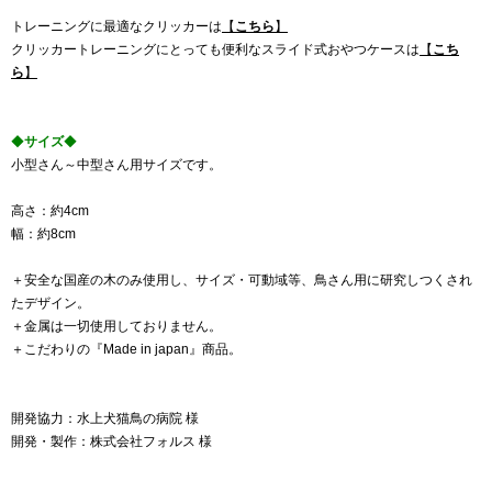
トレーニングに最適なクリッカーは
【
こちら
】
クリッカートレーニングにとっても便利なスライド式おやつケースは
【
こち
ら
】
◆
サイズ
◆
小型さん～中型さん用サイズです。
高さ：約4cm
幅：約8cm
＋安全な国産の木のみ使用し、サイズ・可動域等、鳥さん用に研究しつくされ
たデザイン。
＋金属は一切使用しておりません。
＋こだわりの『Made in japan』商品。
開発協力：水上犬猫鳥の病院 様
開発・製作：株式会社フォルス 様