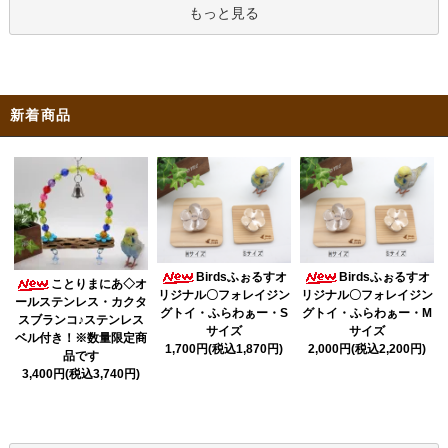
もっと見る
新着商品
Birdsふぉるすオ
Birdsふぉるすオ
ことりまにあ◇オ
リジナル〇フォレイジン
リジナル〇フォレイジン
ールステンレス・カクタ
グトイ・ふらわぁー・S
グトイ・ふらわぁー・M
スブランコ♪ステンレス
サイズ
サイズ
ベル付き！※数量限定商
1,700円(税込1,870円)
2,000円(税込2,200円)
品です
3,400円(税込3,740円)