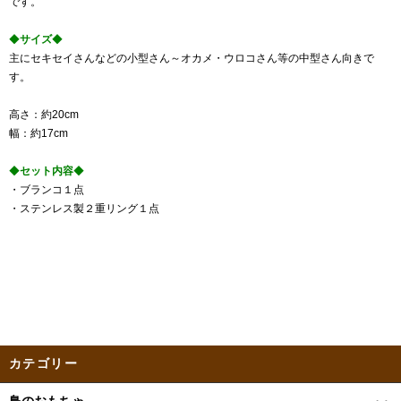
です。
◆
サイズ
◆
主にセキセイさんなどの小型さん～オカメ・ウロコさん等の中型さん向きで
す。
高さ：約20cm
幅：約17cm
◆
セット内容
◆
・ブランコ１点
・ステンレス製２重リング１点
カテゴリー