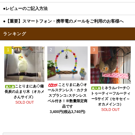
●レビューのご記入方法
●【重要】スマートフォン・携帯電のメールをご利用のお客様へ
ランキング
1
2
3
ことりまにあ◇オ
ことりまにあ◇備
ミネラルパーチ◇
ールステンレス・カクタ
長炭の止まり木（オカメ
トゥーティーフルーティ
スブランコ♪ステンレス
さんサイズ）
ーSサイズ（セキセイ～
ベル付き！※数量限定商
SOLD OUT
オカメインコ）
品です
SOLD OUT
3,400円(税込3,740円)