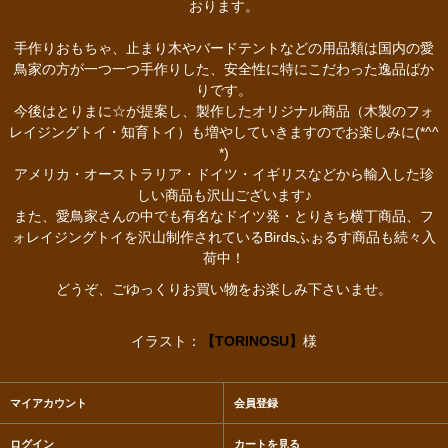
おります。
手作りおもちゃ、止まり木やバードテントなどの用品類は国内の愛
鳥家の方が一つ一つ手作りした、安全性に特にこだわった逸品ばか
りです。
今後はとりまに☆が提案し、製作したオリジナル商品（木製のフォ
レイジングトイ・知育トイ）も増やしていきますのでお楽しみに(*^^
*)
アメリカ・オーストラリア・ドイツ・イギリスなどから輸入した珍
しい商品も沢山ございます♪
また、愛鳥家さんの中でも有名なドイツ発・とりきち横丁商品、フ
ォレイジングトイを沢山制作されているBirdsふぉるす商品も続々入
荷中！
どうぞ、ごゆっくりお買い物をお楽しみ下さいませ。
イラスト：
【TORINOSU】
様
マイアカウント
会員登録
ログイン
カートを見る