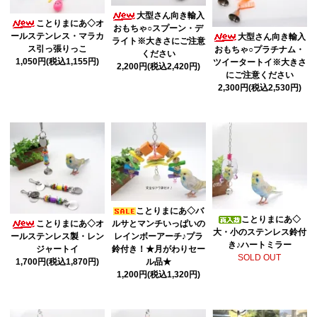
大型さん向き輸入
ことりまにあ◇オ
おもちゃ○スプーン・デ
ールステンレス・マラカ
大型さん向き輸入
ライト※大きさにご注意
ス引っ張りっこ
おもちゃ○プラチナム・
ください
1,050円(税込1,155円)
ツイータートイ※大きさ
2,200円(税込2,420円)
にご注意ください
2,300円(税込2,530円)
ことりまにあ◇バ
ことりまにあ◇
ことりまにあ◇オ
ルサとマンチいっぱいの
大・小のステンレス鈴付
ールステンレス製・レン
レインボーアーチ♪プラ
き♪ハートミラー
ジャートイ
鈴付き！★月がわりセー
SOLD OUT
1,700円(税込1,870円)
ル品★
1,200円(税込1,320円)