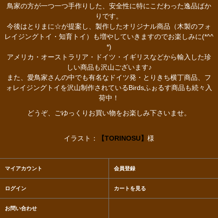
鳥家の方が一つ一つ手作りした、安全性に特にこだわった逸品ばか
りです。
今後はとりまに☆が提案し、製作したオリジナル商品（木製のフォ
レイジングトイ・知育トイ）も増やしていきますのでお楽しみに(*^^
*)
アメリカ・オーストラリア・ドイツ・イギリスなどから輸入した珍
しい商品も沢山ございます♪
また、愛鳥家さんの中でも有名なドイツ発・とりきち横丁商品、フ
ォレイジングトイを沢山制作されているBirdsふぉるす商品も続々入
荷中！
どうぞ、ごゆっくりお買い物をお楽しみ下さいませ。
イラスト：
【TORINOSU】
様
マイアカウント
会員登録
ログイン
カートを見る
お問い合わせ