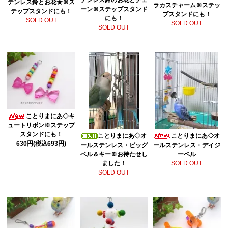
テンレス鈴とお花★※ス
ラカスチャーム※ステッ
ーン※ステップスタンド
テップスタンドにも！
プスタンドにも！
にも！
SOLD OUT
SOLD OUT
SOLD OUT
ことりまにあ◇キ
ュートリボン※ステップ
スタンドにも！
ことりまにあ◇オ
ことりまにあ◇オ
630円(税込693円)
ールステンレス・ビッグ
ールステンレス・デイジ
ベル＆キー※お待たせし
ーベル
ました！
SOLD OUT
SOLD OUT