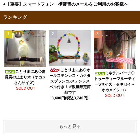
●【重要】スマートフォン・携帯電のメールをご利用のお客様へ
ランキング
1
2
3
ことりまにあ◇オ
ことりまにあ◇備
ミネラルパーチ◇
ールステンレス・カクタ
長炭の止まり木（オカメ
トゥーティーフルーティ
スブランコ♪ステンレス
さんサイズ）
ーSサイズ（セキセイ～
ベル付き！※数量限定商
SOLD OUT
オカメインコ）
品です
SOLD OUT
3,400円(税込3,740円)
もっと見る