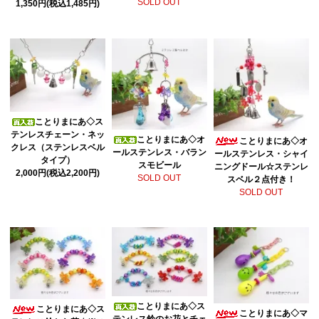
SOLD OUT
1,350円(税込1,485円)
ことりまにあ◇ス
テンレスチェーン・ネッ
ことりまにあ◇オ
ことりまにあ◇オ
クレス（ステンレスベル
ールステンレス・バラン
ールステンレス・シャイ
タイプ）
スモビール
ニングドール☆ステンレ
2,000円(税込2,200円)
SOLD OUT
スベル２点付き！
SOLD OUT
ことりまにあ◇ス
ことりまにあ◇ス
ことりまにあ◇マ
テンレス鈴のお花とチェ