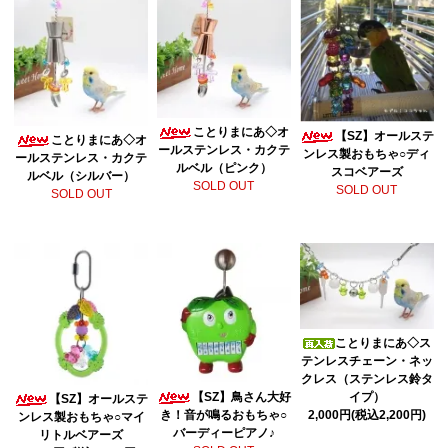
ことりまにあ◇オ
【SZ】オールステ
ことりまにあ◇オ
ールステンレス・カクテ
ンレス製おもちゃ○ディ
ールステンレス・カクテ
ルベル（ピンク）
スコベアーズ
ルベル（シルバー）
SOLD OUT
SOLD OUT
SOLD OUT
ことりまにあ◇ス
テンレスチェーン・ネッ
クレス（ステンレス鈴タ
【SZ】鳥さん大好
イプ）
【SZ】オールステ
き！音が鳴るおもちゃ○
2,000円(税込2,200円)
ンレス製おもちゃ○マイ
バーディーピアノ♪
リトルベアーズ