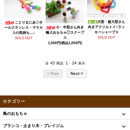
大型・超大型さん
ことりまにあ◇オ
向きアクリルトイ○ラッ
小・中型さん向き
ールステンレス・マラカ
キーシャープス
輸入おもちゃ◯スクープ
スの気持ち…♪
SOLD OUT
ス
SOLD OUT
1,500円(税込1,650円)
43
1
24
全
商品
-
表示
< Prev
Next >
カテゴリー
鳥のおもちゃ
ブランコ・止まり木・プレイジム