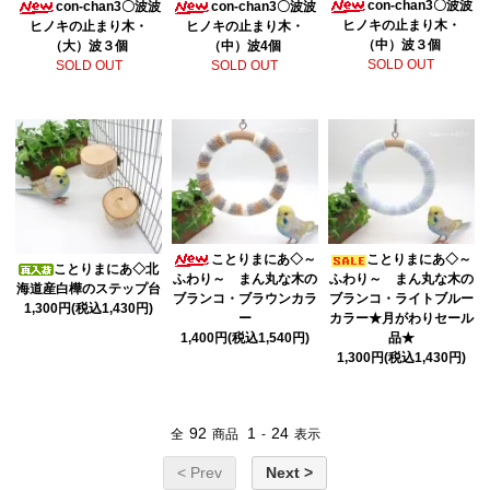
con-chan3〇波波
con-chan3〇波波
con-chan3〇波波
ヒノキの止まり木・
ヒノキの止まり木・
ヒノキの止まり木・
（中）波３個
（大）波３個
（中）波4個
SOLD OUT
SOLD OUT
SOLD OUT
ことりまにあ◇～
ことりまにあ◇～
ことりまにあ◇北
ふわり～ まん丸な木の
ふわり～ まん丸な木の
海道産白樺のステップ台
ブランコ・ブラウンカラ
ブランコ・ライトブルー
1,300円(税込1,430円)
ー
カラー★月がわりセール
1,400円(税込1,540円)
品★
1,300円(税込1,430円)
92
1
24
全
商品
-
表示
< Prev
Next >