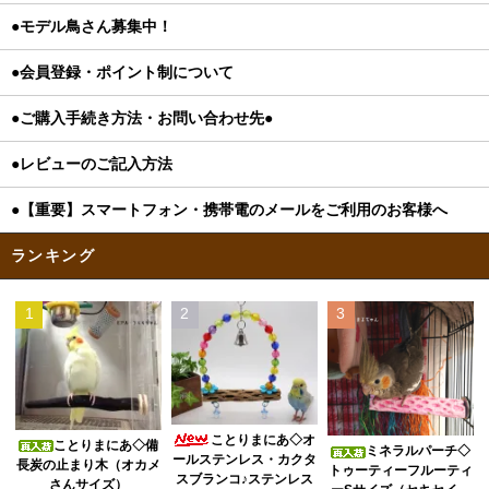
●モデル鳥さん募集中！
●会員登録・ポイント制について
●ご購入手続き方法・お問い合わせ先●
●レビューのご記入方法
●【重要】スマートフォン・携帯電のメールをご利用のお客様へ
ランキング
1
2
3
ことりまにあ◇オ
ことりまにあ◇備
ミネラルパーチ◇
ールステンレス・カクタ
長炭の止まり木（オカメ
トゥーティーフルーティ
スブランコ♪ステンレス
さんサイズ）