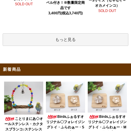
ーSサイズ（セキセイ～
ベル付き！※数量限定商
SOLD OUT
オカメインコ）
品です
SOLD OUT
3,400円(税込3,740円)
もっと見る
新着商品
Birdsふぉるすオ
Birdsふぉるすオ
ことりまにあ◇オ
リジナル〇フォレイジン
リジナル〇フォレイジン
ールステンレス・カクタ
グトイ・ふらわぁー・S
グトイ・ふらわぁー・M
スブランコ♪ステンレス