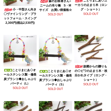
ことりまにあ◇ユ
森のお医者さん○
ーカリの止まり木（ロン
ニームの吊り橋 S・M
小・中型さん向き
グ・ショート）
サイズ お買い得価格☆
〇ヴァインリング・プラ
SOLD OUT
SOLD OUT
ットフォーム・スイング
2,300円(税込2,530円)
故郷からの贈りも
ことりまにあ◇オ
の◇ビワの止まり木・枝
ことりまにあ◇オ
ールステンレス製・備長
分かれタイプ（ロング・
ールステンレス製・備長
炭ブランコ◆おしゃぶり
ショート）
炭ブランコ◆おしゃぶり
パーティ（L）
SOLD OUT
パーティ（S）
SOLD OUT
SOLD OUT