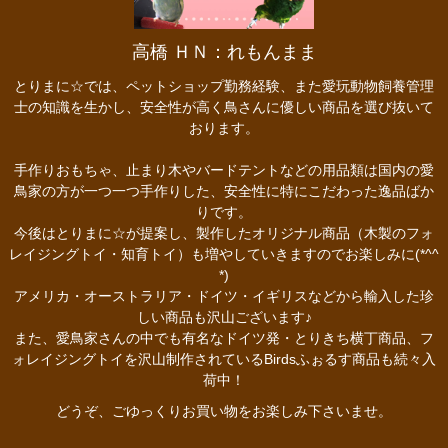
高橋 ＨＮ：れもんまま
とりまに☆では、ペットショップ勤務経験、また愛玩動物飼養管理
士の知識を生かし、安全性が高く鳥さんに優しい商品を選び抜いて
おります。
手作りおもちゃ、止まり木やバードテントなどの用品類は国内の愛
鳥家の方が一つ一つ手作りした、安全性に特にこだわった逸品ばか
りです。
今後はとりまに☆が提案し、製作したオリジナル商品（木製のフォ
レイジングトイ・知育トイ）も増やしていきますのでお楽しみに(*^^
*)
アメリカ・オーストラリア・ドイツ・イギリスなどから輸入した珍
しい商品も沢山ございます♪
また、愛鳥家さんの中でも有名なドイツ発・とりきち横丁商品、フ
ォレイジングトイを沢山制作されているBirdsふぉるす商品も続々入
荷中！
どうぞ、ごゆっくりお買い物をお楽しみ下さいませ。