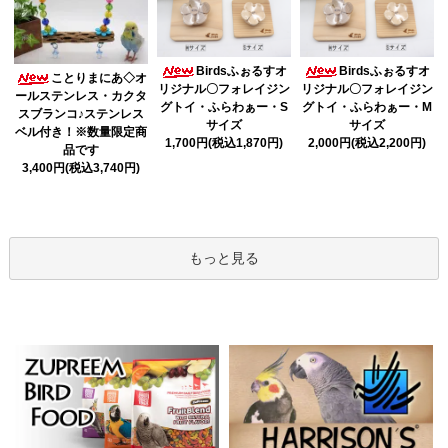
Birdsふぉるすオ
Birdsふぉるすオ
ことりまにあ◇オ
リジナル〇フォレイジン
リジナル〇フォレイジン
ールステンレス・カクタ
グトイ・ふらわぁー・S
グトイ・ふらわぁー・M
スブランコ♪ステンレス
サイズ
サイズ
ベル付き！※数量限定商
1,700円(税込1,870円)
2,000円(税込2,200円)
品です
3,400円(税込3,740円)
もっと見る