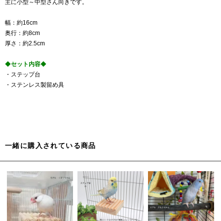
主に小型～中型さん向きです。
幅：約16cm
奥行：約8cm
厚さ：約2.5cm
◆
セット内容
◆
・ステップ台
・ステンレス製留め具
一緒に購入されている商品