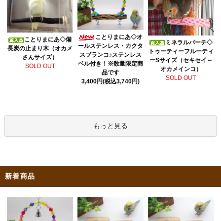
ことりまにあ◇オ
ことりまにあ◇備
ミネラルパーチ◇
ールステンレス・カクタ
長炭の止まり木（オカメ
トゥーティーフルーティ
スブランコ♪ステンレス
さんサイズ）
ーSサイズ（セキセイ～
ベル付き！※数量限定商
SOLD OUT
オカメインコ）
品です
SOLD OUT
3,400円(税込3,740円)
もっと見る
新着商品