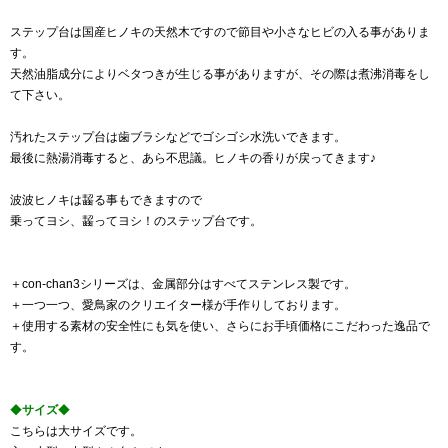
ステップ台は国産ヒノキの天然木ですので節目や小さなヒビの入る事がありま
す。
天然油脂成分によりベタつきが生じる事がありますが、その際は煮沸消毒をし
て下さい。
汚れたステップ台は歯ブラシなどでゴシゴシ水洗いできます。
最後に熱湯消毒すると、あら不思議。ヒノキの香りが戻ってきます♪
波波ヒノキは齧る事もできますので
乗ってヨシ、齧ってヨシ！のステップ台です。
＋con-chan3シリーズは、金属部分はすべてステンレス製です。
＋一つ一つ、愛鳥家のクリエイター様が手作りしております。
＋使用する素材の安全性にも気を使い、さらにお手頃価格にこだわった逸品で
す。
◆
サイズ
◆
こちらは大サイズです。