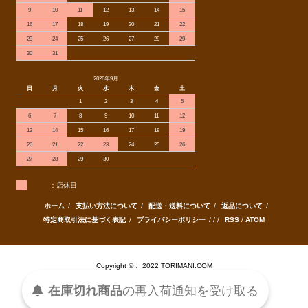
9
10
11
12
13
14
15
16
17
18
19
20
21
22
23
24
25
26
27
28
29
30
31
2026年9月
日
月
火
水
木
金
土
1
2
3
4
5
6
7
8
9
10
11
12
13
14
15
16
17
18
19
20
21
22
23
24
25
26
27
28
29
30
：店休日
ホーム
/
支払い方法について
/
配送・送料について
/
返品について
/
特定商取引法に基づく表記
/
プライバシーポリシー
/ / /
RSS
/
ATOM
Copyright ©： 2022 TORIMANI.COM
在庫切れ商品
の
再入荷
通知を
受け取る
Powered by