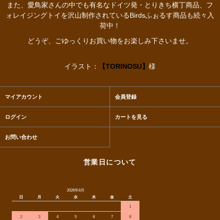
また、愛鳥家さんの中でも有名なドイツ発・とりきち横丁商品、フ
ォレイジングトイを沢山制作されているBirdsふぉるす商品も続々入
荷中！
どうぞ、ごゆっくりお買い物をお楽しみ下さいませ。
イラスト：
【TORINOSU】
様
マイアカウント
会員登録
ログイン
カートを見る
お問い合わせ
営業日について
2026年8月
日
月
火
水
木
金
土
1
2
3
4
5
6
7
8