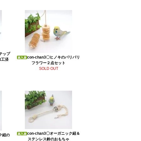
ステップ
con-chan3〇ヒノキのパリパリ
加工済
フラワー２点セット
SOLD OUT
con-chan3〇オーガニック紐＆
ック紐の
ステンレス鈴のおもちゃ