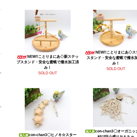
NEW!!ことりまにあ◇
NEW!!ことりまにあ◇新ステッ
スタンド・安全な蜜蝋で撥水
プスタンド・安全な蜜蝋で撥水加工済
み！
み！
SOLD OUT
SOLD OUT
con-chan3〇オーガニ
con-chan3〇ヒノキ☆スター
結び目山盛りおもちゃ