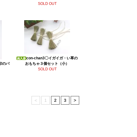
SOLD OUT
con-chan3〇イガイガ・い草の
ん印のバ
おもちゃ３個セット（小）
SOLD OUT
<
1
2
3
>