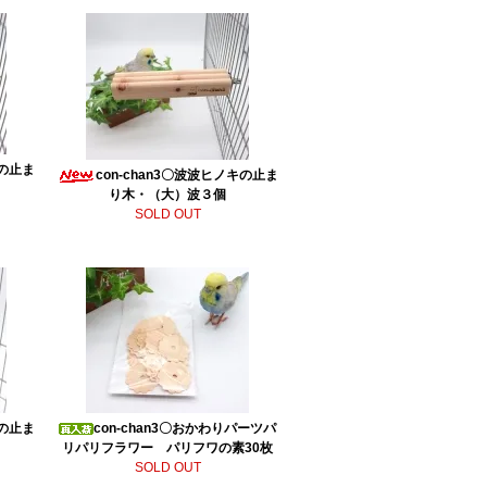
キの止ま
con-chan3〇波波ヒノキの止ま
り木・（大）波３個
SOLD OUT
キの止ま
con-chan3〇おかわりパーツパ
リパリフラワー パリフワの素30枚
SOLD OUT