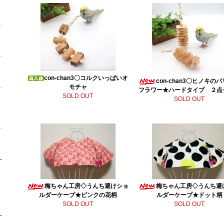
con-chan3〇コルクいっぱいオ
con-chan3〇ヒノキの
モチャ
フラワー★ハードタイプ ２点
SOLD OUT
SOLD OUT
梅ちゃん工房◇うんち避けショ
梅ちゃん工房◇うんち避
ルダーケープ★ピンクの花柄
ルダーケープ★ドット柄
SOLD OUT
SOLD OUT