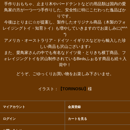
手作りおもちゃ、止まり木やバードテントなどの用品類は国内の愛
鳥家の方が一つ一つ手作りした、安全性に特にこだわった逸品ばか
りです。
今後はとりまに☆が提案し、製作したオリジナル商品（木製のフォ
レイジングトイ・知育トイ）も増やしていきますのでお楽しみに(*^^
*)
アメリカ・オーストラリア・ドイツ・イギリスなどから輸入した珍
しい商品も沢山ございます♪
また、愛鳥家さんの中でも有名なドイツ発・とりきち横丁商品、フ
ォレイジングトイを沢山制作されているBirdsふぉるす商品も続々入
荷中！
どうぞ、ごゆっくりお買い物をお楽しみ下さいませ。
イラスト：
【TORINOSU】
様
マイアカウント
会員登録
ログイン
カートを見る