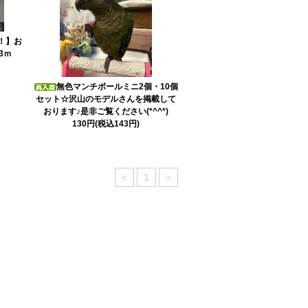
！】お
3ｍ
無色マンチボールミニ2個・10個
セット☆沢山のモデルさんを掲載して
おります♪是非ご覧ください(*^^*)
130円(税込143円)
<
1
>