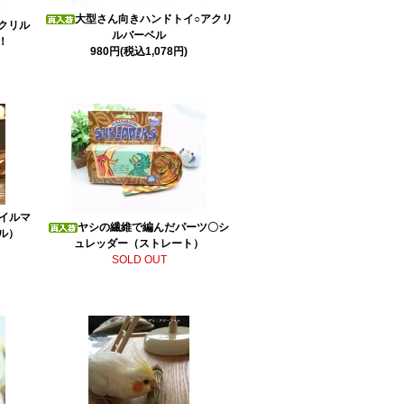
大型さん向きハンドトイ○アクリ
アクリル
ルバーベル
！
980円(税込1,078円)
イルマ
ヤシの繊維で編んだパーツ〇シ
ル）
ュレッダー（ストレート）
SOLD OUT