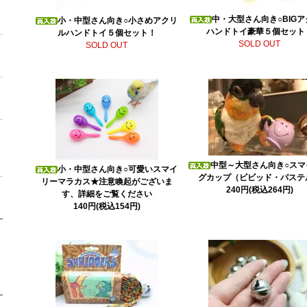
中・大型さん向き○BIG
小・中型さん向き○小さめアクリ
ハンドトイ豪華５個セット
ルハンドトイ５個セット！
SOLD OUT
SOLD OUT
中型～大型さん向き○スマ
小・中型さん向き○可愛いスマイ
グカップ（ビビッド・パステ
リーマラカス★注意喚起がございま
240円(税込264円)
す、詳細をご覧ください
140円(税込154円)