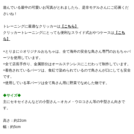
遊んでいる最中の可愛いお写真がとれましたら、是非モデルさんにご応募くだ
さいね！
トレーニングに最適なクリッカーは
【
こちら
】
クリッカートレーニングにとっても便利なスライド式おやつケースは
【
こち
ら
】
+とりまに☆オリジナルおもちゃは、全て海外の安全な鳥さん専門のおもちゃパ
ーツを使用しています。
+全て店長手作り、金属部分はオールステンレスにこだわって制作しています。
+着色されているパーツは、食紅で染められているので鳥さんが口にしても安全
です。
+使用している革パーツは全て鳥さん用に野菜でなめした物です。
◆
サイズ
◆
主にセキセイさんなどの小型さん～オカメ・ウロコさん等の中型さん向きで
す。
高さ：約22cm
幅：約5cm