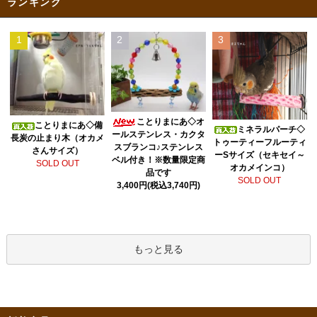
ランキング
1
2
3
ことりまにあ◇オ
ことりまにあ◇備
ミネラルパーチ◇
ールステンレス・カクタ
長炭の止まり木（オカメ
トゥーティーフルーティ
スブランコ♪ステンレス
さんサイズ）
ーSサイズ（セキセイ～
ベル付き！※数量限定商
SOLD OUT
オカメインコ）
品です
SOLD OUT
3,400円(税込3,740円)
もっと見る