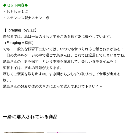
◆
セット内容
◆
・おもちゃ１点
・ステンレス製ナスカン１点
【Foraging Toyとは】
自然界では、鳥は一日のうち大半をご飯を探す為に費やしています。
（Foraging＝採餌）
でも、一般的な飼育下においては、いつでも食べられるご飯とお水がある・・
一日の大半をケージの中で過ごす鳥さんは、これでは退屈してしまいますね。
愛鳥さんの「餌を探す」という本能を刺激して、楽しい食事タイムを！
知育トイは、沢山の種類があります。
壊してご褒美を取り出す物、すき間から少しずつ取り出して食事が出来る
物。。
愛鳥さんの好みや体の大きさによって選んであげて下さい＾＾
一緒に購入されている商品