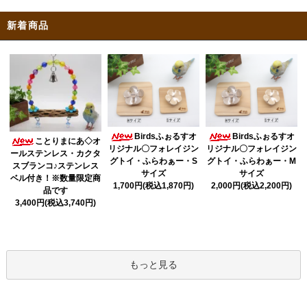
新着商品
Birdsふぉるすオ
Birdsふぉるすオ
ことりまにあ◇オ
リジナル〇フォレイジン
リジナル〇フォレイジン
ールステンレス・カクタ
グトイ・ふらわぁー・S
グトイ・ふらわぁー・M
スブランコ♪ステンレス
サイズ
サイズ
ベル付き！※数量限定商
1,700円(税込1,870円)
2,000円(税込2,200円)
品です
3,400円(税込3,740円)
もっと見る