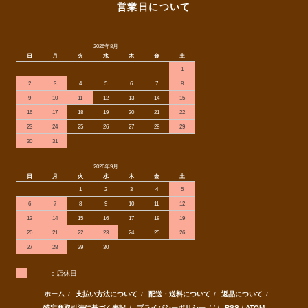
営業日について
2026年8月
日
月
火
水
木
金
土
1
2
3
4
5
6
7
8
9
10
11
12
13
14
15
16
17
18
19
20
21
22
23
24
25
26
27
28
29
30
31
2026年9月
日
月
火
水
木
金
土
1
2
3
4
5
6
7
8
9
10
11
12
13
14
15
16
17
18
19
20
21
22
23
24
25
26
27
28
29
30
：店休日
ホーム
/
支払い方法について
/
配送・送料について
/
返品について
/
特定商取引法に基づく表記
/
プライバシーポリシー
/ / /
RSS
/
ATOM