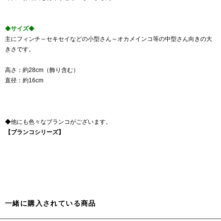
◆
サイズ
◆
主にフィンチ～セキセイなどの小型さん～オカメインコ等の中型さん向きの大
きさです。
高さ：約28cm（飾り含む）
直径：約16cm
◆他にも色々なブランコがございます。
【ブランコシリーズ】
一緒に購入されている商品