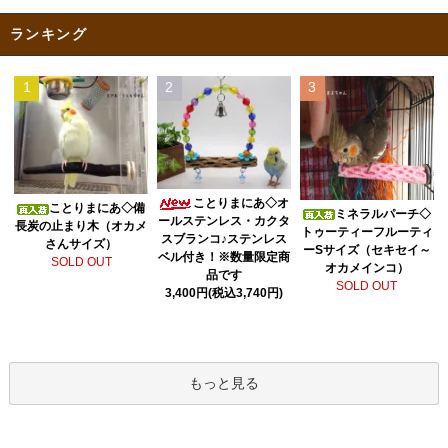
ランキング
1
2
3
ことりまにあ◇オ
ことりまにあ◇備
ミネラルパーチ◇
ールステンレス・カクタ
長炭の止まり木（オカメ
トゥーティーフルーティ
スブランコ♪ステンレス
さんサイズ）
ーSサイズ（セキセイ～
ベル付き！※数量限定商
SOLD OUT
オカメインコ）
品です
SOLD OUT
3,400円(税込3,740円)
もっと見る