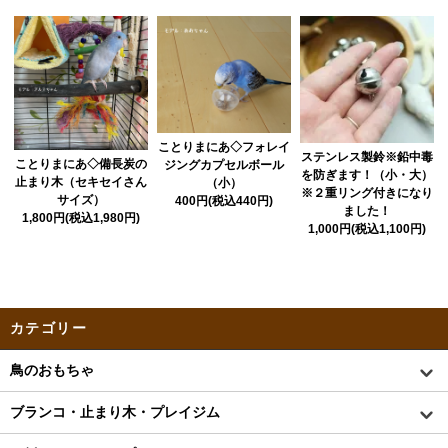
ことりまにあ◇フォレイ
ステンレス製鈴※鉛中毒
ことりまにあ◇備長炭の
ジングカプセルボール
を防ぎます！（小・大）
止まり木（セキセイさん
（小）
※２重リング付きになり
サイズ）
400円(税込440円)
ました！
1,800円(税込1,980円)
1,000円(税込1,100円)
カテゴリー
鳥のおもちゃ
ブランコ・止まり木・プレイジム