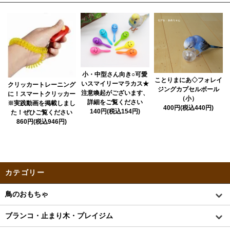
小・中型さん向き○可愛
ことりまにあ◇フォレイ
いスマイリーマラカス★
クリッカートレーニング
ジングカプセルボール
注意喚起がございます、
に！スマートクリッカー
（小）
詳細をご覧ください
※実践動画を掲載しまし
400円(税込440円)
140円(税込154円)
た！ぜひご覧ください
860円(税込946円)
カテゴリー
鳥のおもちゃ
ブランコ・止まり木・プレイジム