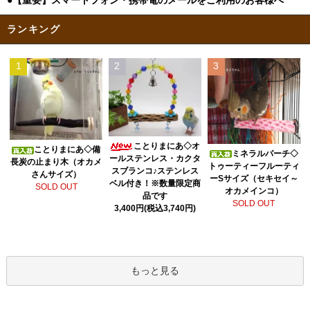
●【重要】スマートフォン・携帯電のメールをご利用のお客様へ
ランキング
1
2
3
ことりまにあ◇オ
ことりまにあ◇備
ミネラルパーチ◇
ールステンレス・カクタ
長炭の止まり木（オカメ
トゥーティーフルーティ
スブランコ♪ステンレス
さんサイズ）
ーSサイズ（セキセイ～
ベル付き！※数量限定商
SOLD OUT
オカメインコ）
品です
SOLD OUT
3,400円(税込3,740円)
もっと見る