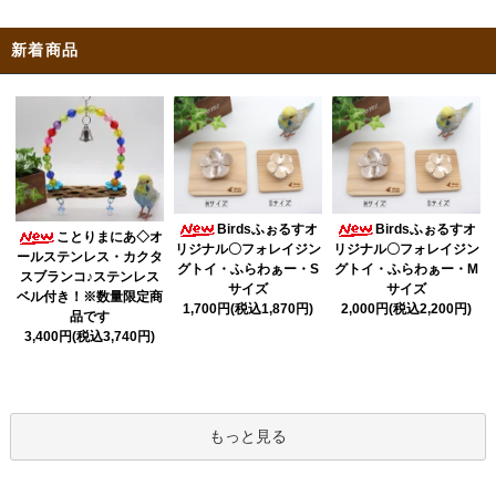
新着商品
Birdsふぉるすオ
Birdsふぉるすオ
ことりまにあ◇オ
リジナル〇フォレイジン
リジナル〇フォレイジン
ールステンレス・カクタ
グトイ・ふらわぁー・S
グトイ・ふらわぁー・M
スブランコ♪ステンレス
サイズ
サイズ
ベル付き！※数量限定商
1,700円(税込1,870円)
2,000円(税込2,200円)
品です
3,400円(税込3,740円)
もっと見る