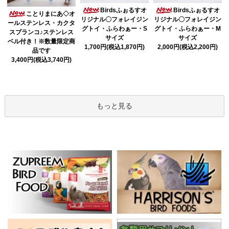
Birdsふぉるすオ
Birdsふぉるすオ
ことりまにあ◇オ
リジナル〇フォレイジン
リジナル〇フォレイジン
ールステンレス・カクタ
グトイ・ふらわぁー・S
グトイ・ふらわぁー・M
スブランコ♪ステンレス
サイズ
サイズ
ベル付き！※数量限定商
1,700円(税込1,870円)
2,000円(税込2,200円)
品です
3,400円(税込3,740円)
もっと見る