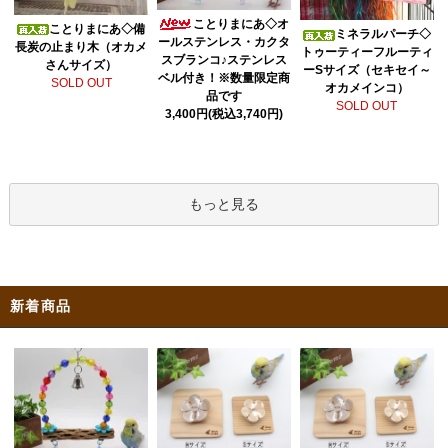
ことりまにあ◇オ
ことりまにあ◇備
ミネラルパーチ◇
ールステンレス・カクタ
長炭の止まり木（オカメ
トゥーティーフルーティ
スブランコ♪ステンレス
さんサイズ）
ーSサイズ（セキセイ～
ベル付き！※数量限定商
SOLD OUT
オカメインコ）
品です
SOLD OUT
3,400円(税込3,740円)
もっと見る
新着商品