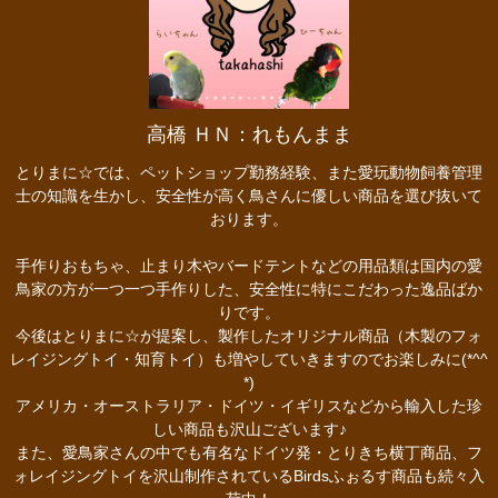
高橋 ＨＮ：れもんまま
とりまに☆では、ペットショップ勤務経験、また愛玩動物飼養管理
士の知識を生かし、安全性が高く鳥さんに優しい商品を選び抜いて
おります。
手作りおもちゃ、止まり木やバードテントなどの用品類は国内の愛
鳥家の方が一つ一つ手作りした、安全性に特にこだわった逸品ばか
りです。
今後はとりまに☆が提案し、製作したオリジナル商品（木製のフォ
レイジングトイ・知育トイ）も増やしていきますのでお楽しみに(*^^
*)
アメリカ・オーストラリア・ドイツ・イギリスなどから輸入した珍
しい商品も沢山ございます♪
また、愛鳥家さんの中でも有名なドイツ発・とりきち横丁商品、フ
ォレイジングトイを沢山制作されているBirdsふぉるす商品も続々入