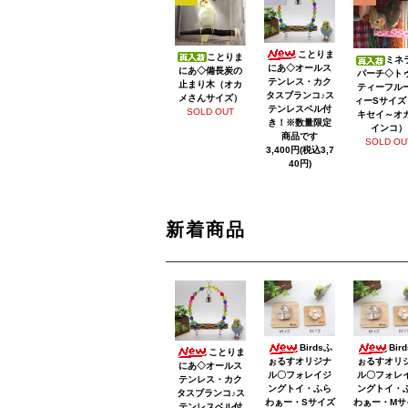
ことりま
ことりま
ミネ
にあ◇オールス
にあ◇備長炭の
パーチ◇ト
テンレス・カク
止まり木（オカ
ティーフル
タスブランコ♪ス
メさんサイズ）
ィーSサイズ
テンレスベル付
SOLD OUT
キセイ～オ
き！※数量限定
インコ）
商品です
SOLD OU
3,400円(税込3,7
40円)
新着商品
Birdsふ
Bir
ことりま
ぉるすオリジナ
ぉるすオリ
にあ◇オールス
ル〇フォレイジ
ル〇フォレ
テンレス・カク
ングトイ・ふら
ングトイ・
タスブランコ♪ス
わぁー・Sサイズ
わぁー・Mサ
テンレスベル付