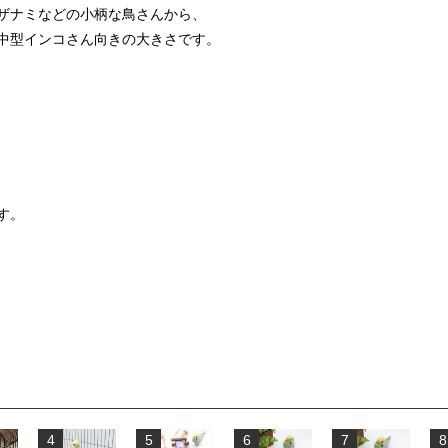
ザナミなどの小柄な鳥さんから、
中型インコさん向きの大きさです。
す。
4
5
6
7
8