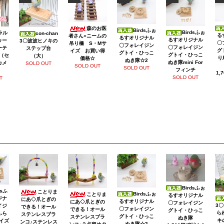
森のお医
Birdsふぉ
Birdsふぉ
ラル
con-chan
る
者さん○ニームの
るすオリジナル
るすオリジナル
ゥー
3〇波波ヒノキの
〇
吊り橋 S・Mサ
〇フォレイジン
〇フォレイジン
ーテ
ステップ台
グ
イズ お買い得
グトイ・ひっこ
グトイ・ひっこ
（セ
（大）
り
価格☆
ぬき隊☆2
ぬき隊mini For
カメ
SOLD OUT
SOLD OUT
SOLD OUT
フィンチ
1,
SOLD OUT
T
Birdsふぉ
dsふ
ことりま
Birdsふぉ
ことりま
るすオリジナル
ジナ
にあ◇爪とぎの
るすオリジナル
にあ◇爪とぎの
〇フォレイジン
3
イジ
できる！オール
〇フォレイジン
できる！オール
グトイ・ひっこ
ら
ふら
ステンレスブラ
グトイ・ひっこ
ステンレスブラ
ぬき隊
キ
イズ
ンコ♪ステンレス
ぬき隊☆2