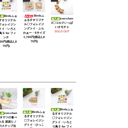
Birdsふ
Birdsふぉ
con-chan
ぉるすオリジナ
すオリジナル
3〇コルクいっぱ
ル〇フォレイジ
フォレイジン
いオモチャ
ングトイ・ふら
トイ・いろと
SOLD OUT
わぁー・Sサイズ
鳥Ｓ for フィ
1,700円(税込1,8
ンチ
70円)
700円(税込1,8
70円)
Birdsふぉ
Birdsふぉ
con-chan
るすオリジナル
るすオリジナル
〇オヤツの食べ
〇フォレイジン
〇フォレイジン
れる 波波ヒノ
グトイ・いろと
グトイ・ひっこ
のステップ台
り鳥Ｓ for フィ