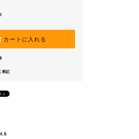
個
カートに入れる
数
く表記
)
える