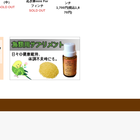
ぬき隊mini For
（中）
ンチ
フィンチ
SOLD OUT
1,700円(税込1,8
SOLD OUT
70円)