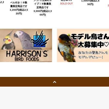
ンコ♪２点留めタ
1,500円(税込1,6
2,2
ベル付き！※数
SOLD OUT
イプ！※数量限
50円)
量限定商品です
定商品です
3,200円(税込3,5
3,000円(税込3,3
20円)
00円)