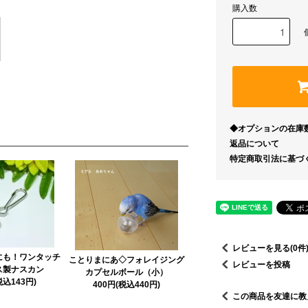
購入数
◆オプションの在庫
返品について
特定商取引法に基づ
レビューを見る(0件
にも！ワンタッチ
ことりまにあ◇フォレイジング
レビューを投稿
ス製ナスカン
カプセルボール（小）
税込143円)
400円(税込440円)
この商品を友達に教