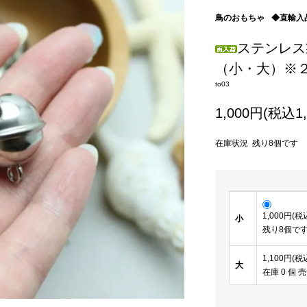
鳥のおもちゃ
◆直輸入
ステンレス
（小・大）※
to03
1,000円(税込1,
在庫状況 残り8個です
1,000円(税
小
残り8個で
1,100円(税
大
在庫 0 個