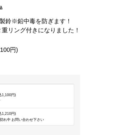
品
製鈴※鉛中毒を防ぎます！
２重リング付きになりました！
100円)
込1,100円)
す
込1,210円)
 売切れ中 お問い合わせ下さい