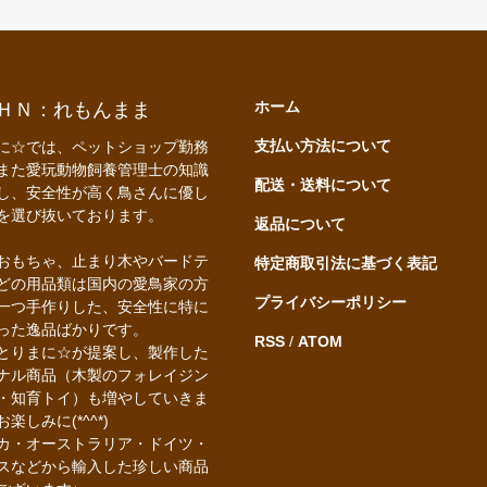
ホーム
 ＨＮ：れもんまま
支払い方法について
に☆では、ペットショップ勤務
また愛玩動物飼養管理士の知識
配送・送料について
し、安全性が高く鳥さんに優し
を選び抜いております。
返品について
おもちゃ、止まり木やバードテ
特定商取引法に基づく表記
どの用品類は国内の愛鳥家の方
プライバシーポリシー
一つ手作りした、安全性に特に
った逸品ばかりです。
RSS
/
ATOM
とりまに☆が提案し、製作した
ナル商品（木製のフォレイジン
・知育トイ）も増やしていきま
楽しみに(*^^*)
カ・オーストラリア・ドイツ・
スなどから輸入した珍しい商品