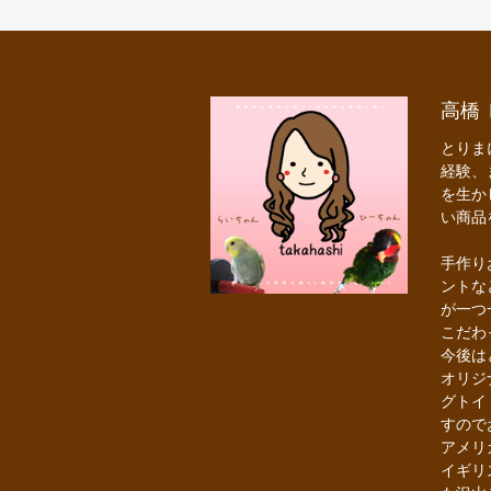
高橋
とりま
経験、
を生か
い商品
手作り
ントな
が一つ
こだわ
今後は
オリジ
グトイ
すのでお
アメリ
イギリ