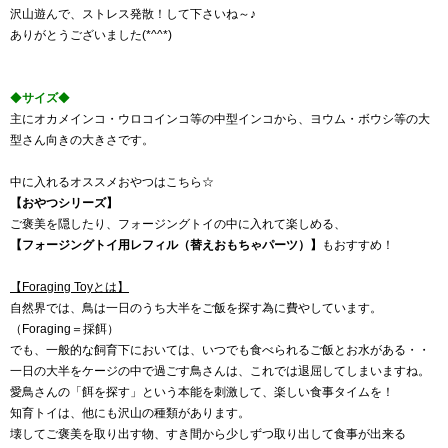
沢山遊んで、ストレス発散！して下さいね～♪
ありがとうございました(*^^*)
◆
サイズ
◆
主にオカメインコ・ウロコインコ等の中型インコから、ヨウム・ボウシ等の大
型さん向きの大きさです。
中に入れるオススメおやつはこちら☆
【おやつシリーズ】
ご褒美を隠したり、フォージングトイの中に入れて楽しめる、
【フォージングトイ用レフィル（替えおもちゃパーツ）】
もおすすめ！
【Foraging Toyとは】
自然界では、鳥は一日のうち大半をご飯を探す為に費やしています。
（Foraging＝採餌）
でも、一般的な飼育下においては、いつでも食べられるご飯とお水がある・・
一日の大半をケージの中で過ごす鳥さんは、これでは退屈してしまいますね。
愛鳥さんの「餌を探す」という本能を刺激して、楽しい食事タイムを！
知育トイは、他にも沢山の種類があります。
壊してご褒美を取り出す物、すき間から少しずつ取り出して食事が出来る