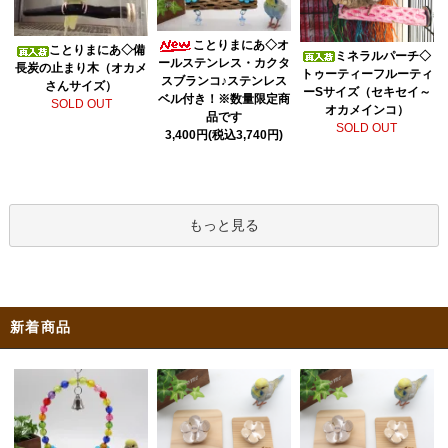
ことりまにあ◇オ
ことりまにあ◇備
ミネラルパーチ◇
ールステンレス・カクタ
長炭の止まり木（オカメ
トゥーティーフルーティ
スブランコ♪ステンレス
さんサイズ）
ーSサイズ（セキセイ～
ベル付き！※数量限定商
SOLD OUT
オカメインコ）
品です
SOLD OUT
3,400円(税込3,740円)
もっと見る
新着商品