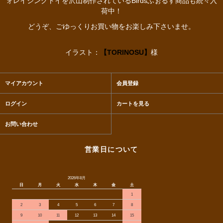
ォレイジングトイを沢山制作されているBirdsふぉるす商品も続々入
荷中！
どうぞ、ごゆっくりお買い物をお楽しみ下さいませ。
イラスト：
【TORINOSU】
様
マイアカウント
会員登録
ログイン
カートを見る
お問い合わせ
営業日について
2026年8月
日
月
火
水
木
金
土
1
2
3
4
5
6
7
8
9
10
11
12
13
14
15