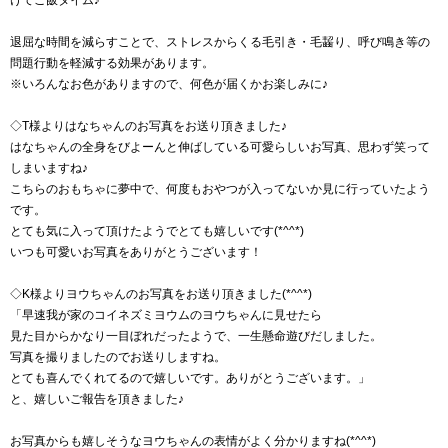
けてご飯タイム♪
退屈な時間を減らすことで、ストレスからくる毛引き・毛齧り、呼び鳴き等の
問題行動を軽減する効果があります。
※いろんなお色がありますので、何色が届くかお楽しみに♪
◇T様よりはなちゃんのお写真をお送り頂きました♪
はなちゃんの全身をびよーんと伸ばしている可愛らしいお写真、思わず笑って
しまいますね♪
こちらのおもちゃに夢中で、何度もおやつが入ってないか見に行っていたよう
です。
とても気に入って頂けたようでとても嬉しいです(*^^*)
いつも可愛いお写真をありがとうございます！
◇K様よりヨウちゃんのお写真をお送り頂きました(*^^*)
「早速我が家のコイネズミヨウムのヨウちゃんに見せたら
見た目からかなり一目ぼれだったようで、一生懸命遊びだしました。
写真を撮りましたのでお送りしますね。
とても喜んでくれてるので嬉しいです。ありがとうございます。」
と、嬉しいご報告を頂きました♪
お写真からも嬉しそうなヨウちゃんの表情がよく分かりますね(*^^*)