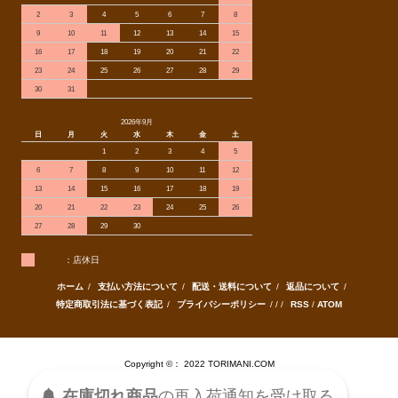
2
3
4
5
6
7
8
9
10
11
12
13
14
15
16
17
18
19
20
21
22
23
24
25
26
27
28
29
30
31
2026年9月
日
月
火
水
木
金
土
1
2
3
4
5
6
7
8
9
10
11
12
13
14
15
16
17
18
19
20
21
22
23
24
25
26
27
28
29
30
：店休日
ホーム
/
支払い方法について
/
配送・送料について
/
返品について
/
特定商取引法に基づく表記
/
プライバシーポリシー
/ / /
RSS
/
ATOM
Copyright ©： 2022 TORIMANI.COM
在庫切れ商品
の
再入荷
通知を
受け取る
Powered by