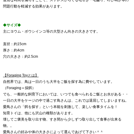
退屈な時間を減らすことで、ストレスからくる毛引き・毛齧り、呼び鳴き等の
問題行動を軽減する効果があります。
◆
サイズ
◆
主にヨウム・ボウシインコ等の大型さん向きの大きさです。
直径：約15cm
厚さ：約4cm
穴の大きさ：約2.5cm
【Foraging Toyとは】
自然界では、鳥は一日のうち大半をご飯を探す為に費やしています。
（Foraging＝採餌）
でも、一般的な飼育下においては、いつでも食べられるご飯とお水がある・・
一日の大半をケージの中で過ごす鳥さんは、これでは退屈してしまいますね。
愛鳥さんの「餌を探す」という本能を刺激して、楽しい食事タイムを！
知育トイは、他にも沢山の種類があります。
壊してご褒美を取り出す物、すき間から少しずつ取り出して食事が出来る
物。。
愛鳥さんの好みや体の大きさによって選んであげて下さい＾＾