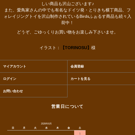
しい商品も沢山ございます♪
また、愛鳥家さんの中でも有名なドイツ発・とりきち横丁商品、フ
ォレイジングトイを沢山制作されているBirdsふぉるす商品も続々入
荷中！
どうぞ、ごゆっくりお買い物をお楽しみ下さいませ。
イラスト：
【TORINOSU】
様
マイアカウント
会員登録
ログイン
カートを見る
お問い合わせ
営業日について
2026年8月
日
月
火
水
木
金
土
1