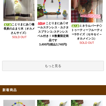
ことりまにあ◇オ
ことりまにあ◇備
ミネラルパーチ◇
ールステンレス・カクタ
長炭の止まり木（オカメ
トゥーティーフルーティ
スブランコ♪ステンレス
さんサイズ）
ーSサイズ（セキセイ～
ベル付き！※数量限定商
SOLD OUT
オカメインコ）
品です
SOLD OUT
3,400円(税込3,740円)
もっと見る
新着商品