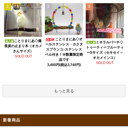
1
2
3
ことりまにあ◇オ
ことりまにあ◇備
ミネラルパーチ◇
ールステンレス・カクタ
長炭の止まり木（オカメ
トゥーティーフルーティ
スブランコ♪ステンレス
さんサイズ）
ーSサイズ（セキセイ～
ベル付き！※数量限定商
SOLD OUT
オカメインコ）
品です
SOLD OUT
3,400円(税込3,740円)
もっと見る
新着商品