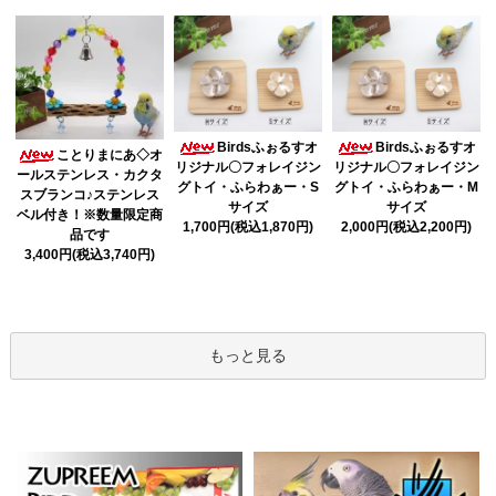
Birdsふぉるすオ
Birdsふぉるすオ
ことりまにあ◇オ
リジナル〇フォレイジン
リジナル〇フォレイジン
ールステンレス・カクタ
グトイ・ふらわぁー・S
グトイ・ふらわぁー・M
スブランコ♪ステンレス
サイズ
サイズ
ベル付き！※数量限定商
1,700円(税込1,870円)
2,000円(税込2,200円)
品です
3,400円(税込3,740円)
もっと見る