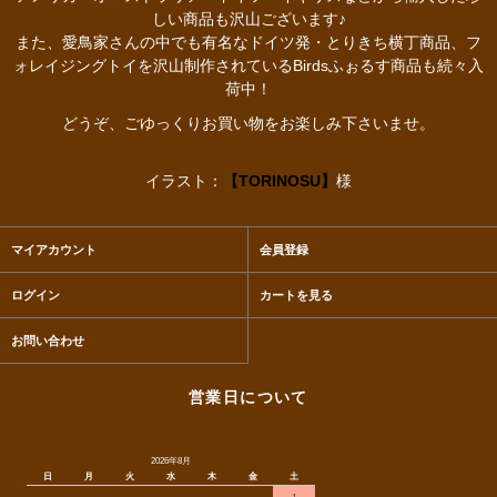
しい商品も沢山ございます♪
また、愛鳥家さんの中でも有名なドイツ発・とりきち横丁商品、フ
ォレイジングトイを沢山制作されているBirdsふぉるす商品も続々入
荷中！
どうぞ、ごゆっくりお買い物をお楽しみ下さいませ。
イラスト：
【TORINOSU】
様
マイアカウント
会員登録
ログイン
カートを見る
お問い合わせ
営業日について
2026年8月
日
月
火
水
木
金
土