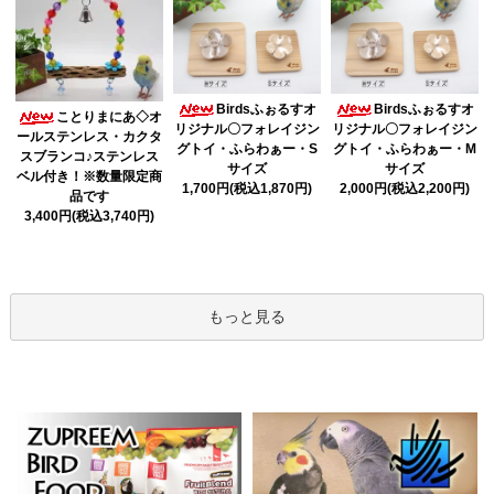
Birdsふぉるすオ
Birdsふぉるすオ
ことりまにあ◇オ
リジナル〇フォレイジン
リジナル〇フォレイジン
ールステンレス・カクタ
グトイ・ふらわぁー・S
グトイ・ふらわぁー・M
スブランコ♪ステンレス
サイズ
サイズ
ベル付き！※数量限定商
1,700円(税込1,870円)
2,000円(税込2,200円)
品です
3,400円(税込3,740円)
もっと見る