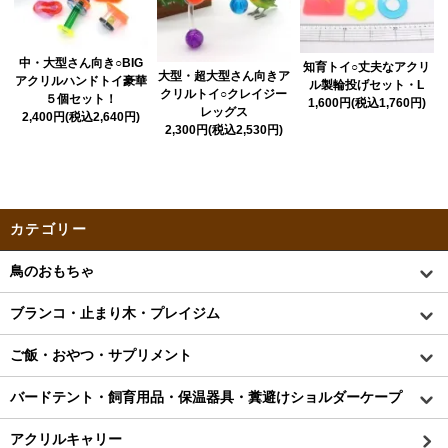
中・大型さん向き○BIG
知育トイ○丈夫なアクリ
大型・超大型さん向きア
アクリルハンドトイ豪華
ル製輪投げセット・L
クリルトイ○クレイジー
５個セット！
1,600円(税込1,760円)
レッグス
2,400円(税込2,640円)
2,300円(税込2,530円)
カテゴリー
鳥のおもちゃ
ブランコ・止まり木・プレイジム
ご飯・おやつ・サプリメント
バードテント・飼育用品・保温器具・糞避けショルダーケープ
アクリルキャリー