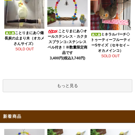
ことりまにあ◇オ
ことりまにあ◇備
ミネラルパーチ◇
ールステンレス・カクタ
長炭の止まり木（オカメ
トゥーティーフルーティ
スブランコ♪ステンレス
さんサイズ）
ーSサイズ（セキセイ～
ベル付き！※数量限定商
SOLD OUT
オカメインコ）
品です
SOLD OUT
3,400円(税込3,740円)
もっと見る
新着商品