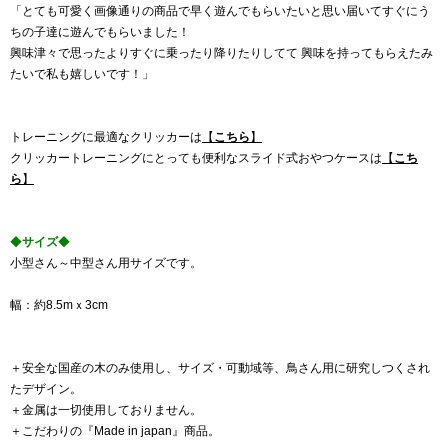
「とても可愛く画像通りの商品で早く遊んでもらいたいと思い届いてすぐにう
ちの子達に遊んでもらいました！
興味津々で思ったよりすぐに乗ったり降りたりしてて 興味を持ってもらえたみ
たいで私も嬉しいです！」
トレーニングに最適なクリッカーは
【
こちら
】
クリッカートレーニングにとっても便利なスライド式おやつケースは
【
こち
ら
】
◆
サイズ
◆
小型さん～中型さん用サイズです。
幅：約8.5mｘ3cm
＋安全な国産の木のみ使用し、サイズ・可動域等、鳥さん用に研究しつくされ
たデザイン。
＋金属は一切使用しておりません。
＋こだわりの『Made in japan』商品。