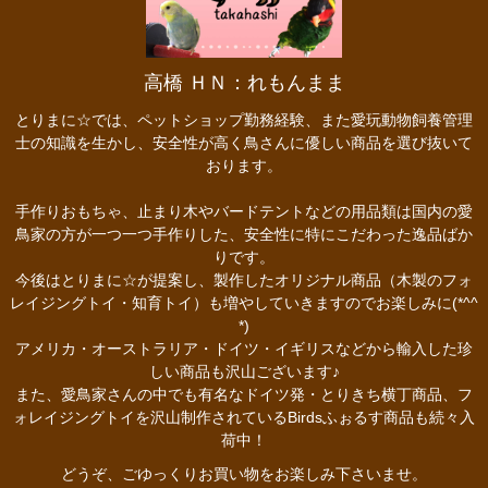
高橋 ＨＮ：れもんまま
とりまに☆では、ペットショップ勤務経験、また愛玩動物飼養管理
士の知識を生かし、安全性が高く鳥さんに優しい商品を選び抜いて
おります。
手作りおもちゃ、止まり木やバードテントなどの用品類は国内の愛
鳥家の方が一つ一つ手作りした、安全性に特にこだわった逸品ばか
りです。
今後はとりまに☆が提案し、製作したオリジナル商品（木製のフォ
レイジングトイ・知育トイ）も増やしていきますのでお楽しみに(*^^
*)
アメリカ・オーストラリア・ドイツ・イギリスなどから輸入した珍
しい商品も沢山ございます♪
また、愛鳥家さんの中でも有名なドイツ発・とりきち横丁商品、フ
ォレイジングトイを沢山制作されているBirdsふぉるす商品も続々入
荷中！
どうぞ、ごゆっくりお買い物をお楽しみ下さいませ。