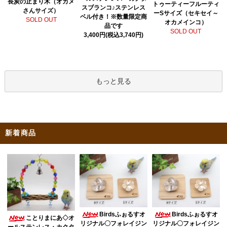
長炭の止まり木（オカメ
トゥーティーフルーティ
スブランコ♪ステンレス
さんサイズ）
ーSサイズ（セキセイ～
ベル付き！※数量限定商
SOLD OUT
オカメインコ）
品です
SOLD OUT
3,400円(税込3,740円)
もっと見る
新着商品
Birdsふぉるすオ
Birdsふぉるすオ
ことりまにあ◇オ
リジナル〇フォレイジン
リジナル〇フォレイジン