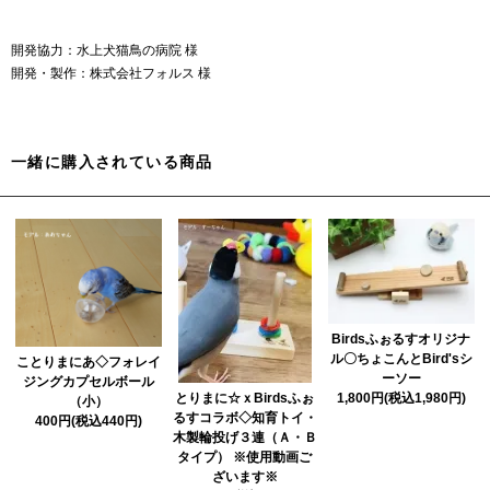
開発協力：水上犬猫鳥の病院 様
開発・製作：株式会社フォルス 様
一緒に購入されている商品
Birdsふぉるすオリジナ
ル〇ちょこんとBird'sシ
ことりまにあ◇フォレイ
ーソー
ジングカプセルボール
とりまに☆ｘBirdsふぉ
1,800円(税込1,980円)
（小）
るすコラボ◇知育トイ・
400円(税込440円)
木製輪投げ３連（Ａ・Ｂ
タイプ） ※使用動画ご
ざいます※