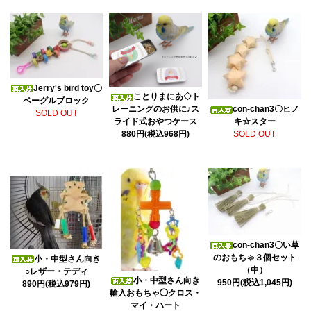
Jerry's bird toy〇
ことりまにあ◇ト
ベーグルブロック
con-chan3〇ヒノ
レーニングのお供に♪ス
SOLD OUT
キ☆スター
ライド式おやつケース
SOLD OUT
880円(税込968円)
con-chan3〇い草
のおもちゃ３個セット
小・中型さん向き
（中）
○レザー・テディ
小・中型さん向き
950円(税込1,045円)
890円(税込979円)
輸入おもちゃ◯クロス・
マイ・ハート