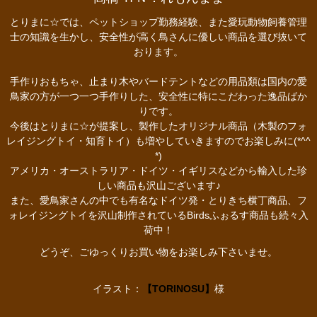
とりまに☆では、ペットショップ勤務経験、また愛玩動物飼養管理
士の知識を生かし、安全性が高く鳥さんに優しい商品を選び抜いて
おります。
手作りおもちゃ、止まり木やバードテントなどの用品類は国内の愛
鳥家の方が一つ一つ手作りした、安全性に特にこだわった逸品ばか
りです。
今後はとりまに☆が提案し、製作したオリジナル商品（木製のフォ
レイジングトイ・知育トイ）も増やしていきますのでお楽しみに(*^^
*)
アメリカ・オーストラリア・ドイツ・イギリスなどから輸入した珍
しい商品も沢山ございます♪
また、愛鳥家さんの中でも有名なドイツ発・とりきち横丁商品、フ
ォレイジングトイを沢山制作されているBirdsふぉるす商品も続々入
荷中！
どうぞ、ごゆっくりお買い物をお楽しみ下さいませ。
イラスト：
【TORINOSU】
様