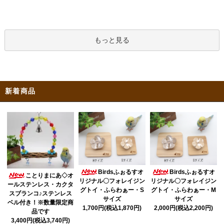
もっと見る
新着商品
Birdsふぉるすオ
Birdsふぉるすオ
ことりまにあ◇オ
リジナル〇フォレイジン
リジナル〇フォレイジン
ールステンレス・カクタ
グトイ・ふらわぁー・S
グトイ・ふらわぁー・M
スブランコ♪ステンレス
サイズ
サイズ
ベル付き！※数量限定商
1,700円(税込1,870円)
2,000円(税込2,200円)
品です
3,400円(税込3,740円)