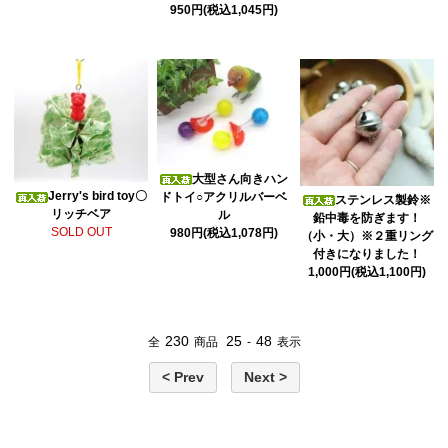
950円(税込1,045円)
大型さん向きハン
Jerry's bird toy〇
ドトイ○アクリルバーベ
ステンレス製鈴※
リッチベア
ル
鉛中毒を防ぎます！
SOLD OUT
980円(税込1,078円)
（小・大）※２重リング
付きになりました！
1,000円(税込1,100円)
230
25
48
全
商品
-
表示
< Prev
Next >