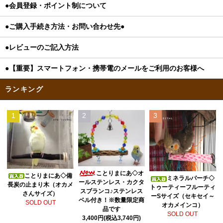
●会員登録・ポイント制について
●ご購入手続き方法・お問い合わせ先●
●レビューのご記入方法
●【重要】スマートフォン・携帯電のメールをご利用のお客様へ
ランキング
1
2
3
ことりまにあ◇オ
ことりまにあ◇備
ミネラルパーチ◇
ールステンレス・カクタ
長炭の止まり木（オカメ
トゥーティーフルーティ
スブランコ♪ステンレス
さんサイズ）
ーSサイズ（セキセイ～
ベル付き！※数量限定商
SOLD OUT
オカメインコ）
品です
SOLD OUT
3,400円(税込3,740円)