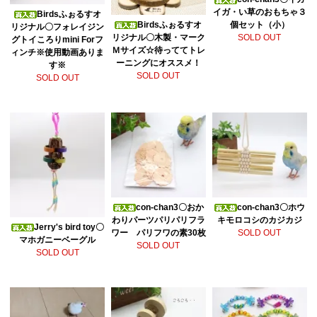
イガ・い草のおもちゃ３
Birdsふぉるすオ
Birdsふぉるすオ
個セット（小）
リジナル〇フォレイジン
リジナル〇木製・マーク
SOLD OUT
グトイころりmini Forフ
Ｍサイズ☆待っててトレ
ィンチ※使用動画ありま
ーニングにオススメ！
す※
SOLD OUT
SOLD OUT
con-chan3〇おか
con-chan3〇ホウ
わりパーツパリパリフラ
キモロコシのカジカジ
Jerry's bird toy〇
ワー パリフワの素30枚
SOLD OUT
マホガニーベーグル
SOLD OUT
SOLD OUT