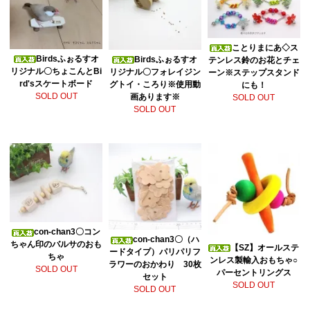
ことりまにあ◇ス
Birdsふぉるすオ
Birdsふぉるすオ
テンレス鈴のお花とチェ
リジナル〇ちょこんとBi
リジナル〇フォレイジン
ーン※ステップスタンド
rd'sスケートボード
グトイ・ころり※使用動
にも！
SOLD OUT
画あります※
SOLD OUT
SOLD OUT
con-chan3〇コン
con-chan3〇（ハ
ちゃん印のバルサのおも
【SZ】オールステ
ードタイプ）パリパリフ
ちゃ
ンレス製輸入おもちゃ○
ラワーのおかわり 30枚
SOLD OUT
パーセントリングス
セット
SOLD OUT
SOLD OUT