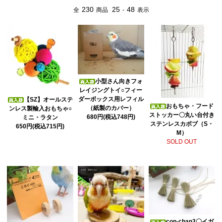
230
25
48
全
商品
-
表示
小型さん向きフォ
レイジングトイ○フィー
ダーボックス用レフィル
【SZ】オールステ
おもちゃ・フード
（紙製のカバー）
ンレス製輸入おもちゃ○
ストッカー〇丸い台付き
680円(税込748円)
ミニ・ラタン
ステンレスカボブ（S・
650円(税込715円)
M）
SOLD OUT
con-chan3〇イガ