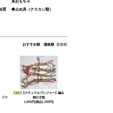
系おもちゃ
知育
◆止め具（ナスカン類）
おすすめ順
価格順
新着順
【ナチュラルプレジャー】編み
】ジャ
物の才能
1,550円(税込1,705円)