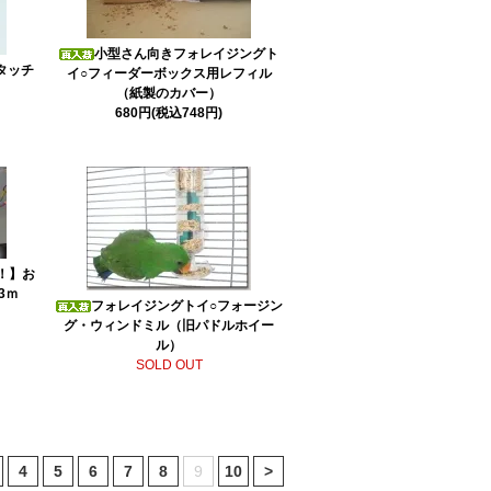
小型さん向きフォレイジングト
タッチ
イ○フィーダーボックス用レフィル
（紙製のカバー）
680円(税込748円)
！】お
3ｍ
フォレイジングトイ○フォージン
グ・ウィンドミル（旧パドルホイー
ル）
SOLD OUT
4
5
6
7
8
9
10
>