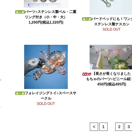
パーツ○ステンレス製ベル・二重
リング付き（小・中・大）
バードベッドにも！ワン
1,200円(税込1,320円)
ステンレス製ナスカン
SOLD OUT
【長さが長くなりました
もちゃのパーツ○ビニール紐 
450円(税込495円)
フォレイジングトイ○スペースサ
ークル
SOLD OUT
...
<
1
2
3