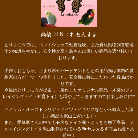
高橋 ＨＮ：れもんまま
とりまに☆では、ペットショップ勤務経験、また愛玩動物飼養管理
士の知識を生かし、安全性が高く鳥さんに優しい商品を選び抜いて
おります。
手作りおもちゃ、止まり木やバードテントなどの用品類は国内の愛
鳥家の方が一つ一つ手作りした、安全性に特にこだわった逸品ばか
りです。
今後はとりまに☆が提案し、製作したオリジナル商品（木製のフォ
レイジングトイ・知育トイ）も増やしていきますのでお楽しみに(*^^
*)
アメリカ・オーストラリア・ドイツ・イギリスなどから輸入した珍
しい商品も沢山ございます♪
また、愛鳥家さんの中でも有名なドイツ発・とりきち横丁商品、フ
ォレイジングトイを沢山制作されているBirdsふぉるす商品も続々入
荷中！