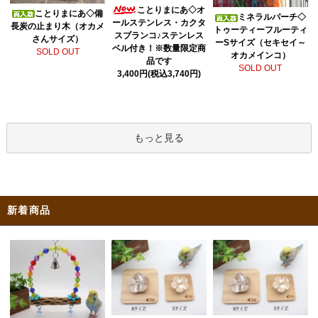
ことりまにあ◇オ
ことりまにあ◇備
ミネラルパーチ◇
ールステンレス・カクタ
長炭の止まり木（オカメ
トゥーティーフルーティ
スブランコ♪ステンレス
さんサイズ）
ーSサイズ（セキセイ～
ベル付き！※数量限定商
SOLD OUT
オカメインコ）
品です
SOLD OUT
3,400円(税込3,740円)
もっと見る
新着商品