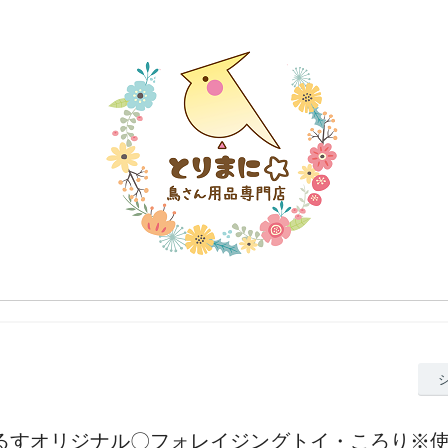
ふぉるすオリジナル〇フォレイジングトイ・ころり※